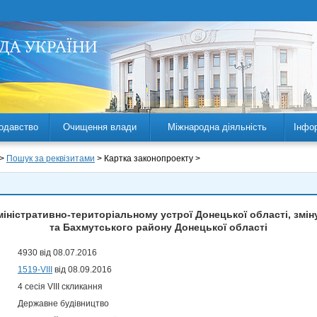
одавство
Очищення влади
Міжнародна діяльність
Інфо
 >
Пошук за реквізитами
> Картка законопроекту >
іністративно-територіальному устрої Донецької області, змін
та Бахмутського району Донецької області
4930 від 08.07.2016
1519-VIII
від 08.09.2016
4 сесія VIII скликання
Державне будівництво