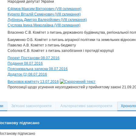
Народний депутат України
Єфімов Максим Вікторович (VIII скликання)
Курило Віталій Семенович (VIII скликання)
Лубінець Дмитро Валерійович (VIII скликання)
Суслова Ірина Миколаївна (VIII скликання)
Власенко С.В. Комітет з питань державного будівництва, регіональної по
Бакуменко О.Б. Комітет з питань аграрної політики та земельних відносин
Павелко А.В. Комітет з питань бюджету
Соболєв Є.В. Комітет з питань запобігання і протидії корупції
Проект Постанови 08.07.2016
Подання 08.07.2016
Пояснювальна записка 08.07.2016
Додаток (1) 08.07.2016
Висновок комітету 13.07.2016
Пропозиції щодо усунення неузгодженостей у прийнятому законі 21.09.20
ми
Зв'язані законопроекти
Альтернативні законопроекти
Хронолог
останову підписано
Постанову підписано