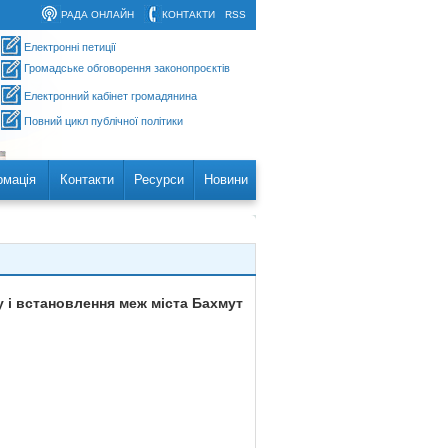
РАДА ОНЛАЙН
КОНТАКТИ
RSS
Електронні петиції
Громадське обговорення законопроєктів
Електронний кабінет громадянина
Повний цикл публічної політики
рмація
Контакти
Ресурси
Новини
у і встановлення меж міста Бахмут