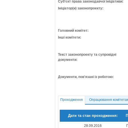
Суб'єкт права законодавчої ініціативи:
Ініціатор(и) законопроекту:
Головний комітет:
Інші комітети:
Текст законопроекту та супровідні
документи:
Документи, пов'язані із роботою:
Проходження
Опрацювання комітета
Дати та стан проходження:
П
28.09.2016