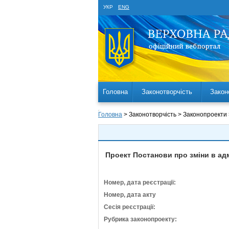
УКР
ENG
Головна
Законотворчість
Закон
Головна
> Законотворчість > Законопроекти
Проект Постанови про зміни в адм
Номер, дата реєстрації:
Номер, дата акту
Сесія реєстрації:
Рубрика законопроекту: