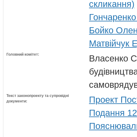
скликання)
Гончаренко 
Бойко Олена
Матвійчук Е
Головний комітет:
Власенко С
будівництва
самовряду
Текст законопроекту та супровідні
Проект Пос
документи:
Подання 12
Пояснюваль