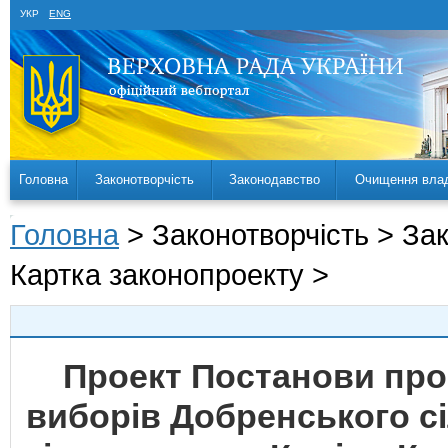
УКР
ENG
Головна
Законотворчість
Законодавство
Очищення вла
Головна
> Законотворчість > За
Картка законопроекту >
Проект Постанови про
виборів Добренського с