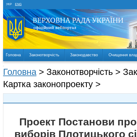
УКР
ENG
Головна
Законотворчість
Законодавство
Очищення вла
Головна
> Законотворчість > За
Картка законопроекту >
Проект Постанови про
виборів Плотицького с