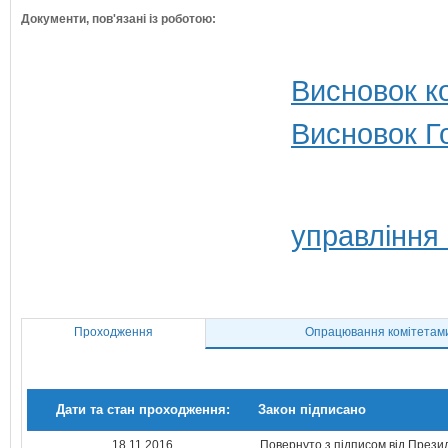
Документи, пов'язані із роботою:
Висновок ко
Висновок Г
управління
Проходження
Опрацювання комітетам
Дати та стан проходження:
Закон підписано
18.11.2016
Повернуто з підписом від Прези