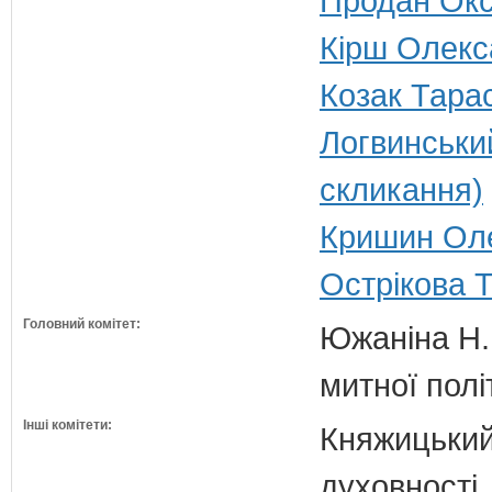
Продан Окса
Кірш Олекса
Козак Тарас
Логвинський
скликання)
Кришин Оле
Острікова Т
Головний комітет:
Южаніна Н.П
митної полі
Інші комітети:
Княжицький 
духовності