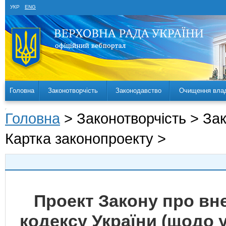
УКР
ENG
Головна
Законотворчість
Законодавство
Очищення вла
Головна
> Законотворчість > За
Картка законопроекту >
Проект Закону про вн
кодексу України (щодо