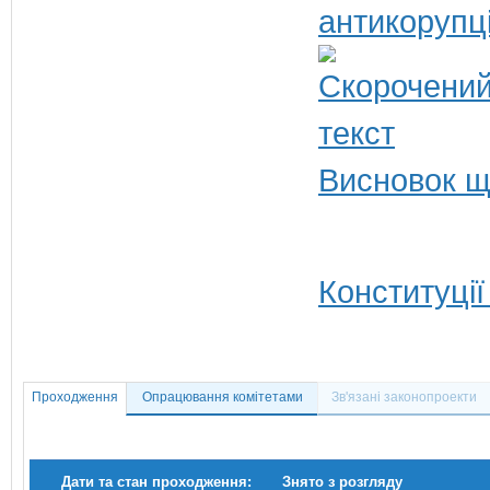
антикорупц
Висновок щ
Конституції
Проходження
Опрацювання комітетами
Зв'язані законопроекти
Дати та стан проходження:
Знято з розгляду