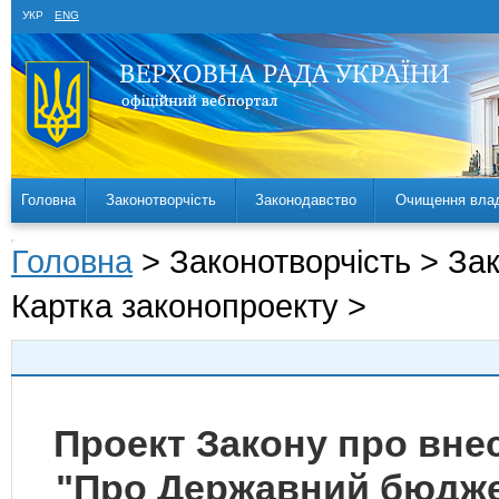
УКР
ENG
Головна
Законотворчість
Законодавство
Очищення вла
Головна
> Законотворчість > За
Картка законопроекту >
Проект Закону про внес
"Про Державний бюджет