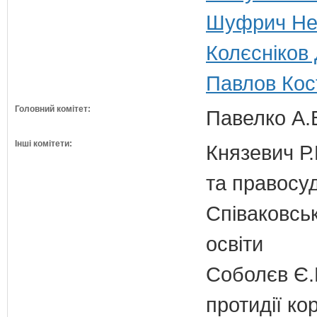
Шуфрич Нес
Колєсніков 
Павлов Кос
Головний комітет:
Павелко А.
Інші комітети:
Князевич Р.
та правосу
Співаковськ
освіти
Соболєв Є.В
протидії кор