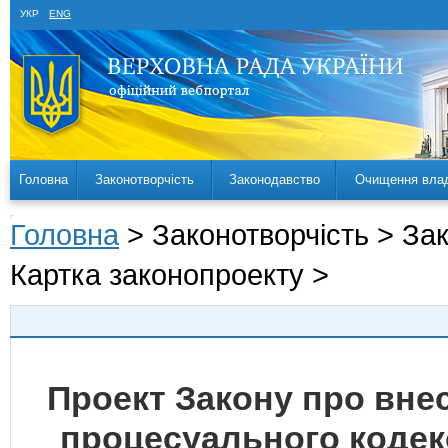
УКР
ENG
Головна
Законотворчість
Законодавство
Очищення вла
Головна
> Законотворчість > За
Картка законопроекту >
Проект Закону про вне
процесуального кодек