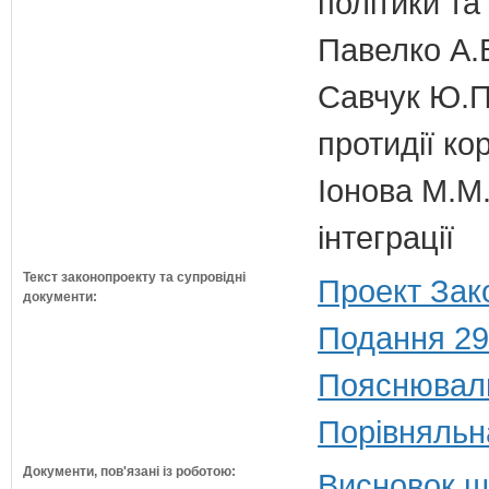
політики та
Павелко А.
Савчук Ю.П.
протидії кор
Іонова М.М.
інтеграції
Текст законопроекту та супровідні
Проект Зак
документи:
Подання 29
Пояснюваль
Порівняльн
Документи, пов'язані із роботою:
Висновок щ