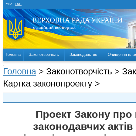
УКР
ENG
Головна
Законотворчість
Законодавство
Очищення вла
Головна
> Законотворчість > За
Картка законопроекту >
Проект Закону про 
законодавчих актів