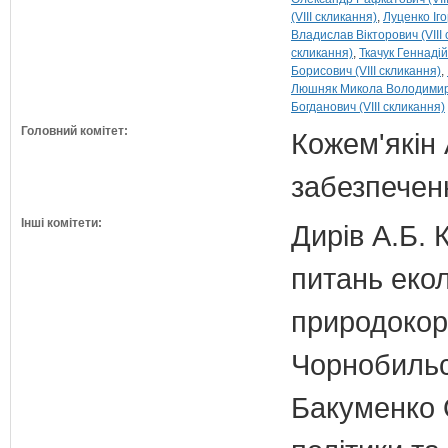
(VIII скликання)
Луценко Іго
Владислав Вікторович (VIII
скликання)
Ткачук Геннадій
Борисович (VIII скликання)
Люшняк Микола Володимиров
Богданович (VIII скликання)
Головний комітет:
Кожем'якін 
забезпечен
Інші комітети:
Дирів А.Б. 
питань екол
природокори
Чорнобильс
Бакуменко О