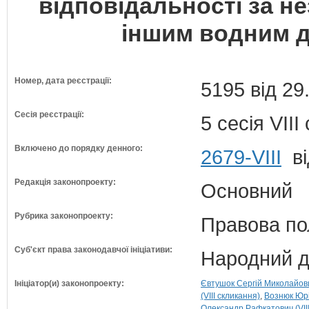
відповідальності за н
іншим водним 
Номер, дата реєстрації:
5195 від 29
Сесія реєстрації:
5 сесія VII
Включено до порядку денного:
2679-VIII
ві
Редакція законопроекту:
Основний
Рубрика законопроекту:
Правова по
Суб'єкт права законодавчої ініціативи:
Народний д
Ініціатор(и) законопроекту:
Євтушок Сергій Миколайович
(VIII скликання)
Вознюк Юрі
Олександр Рафкатович (VIII