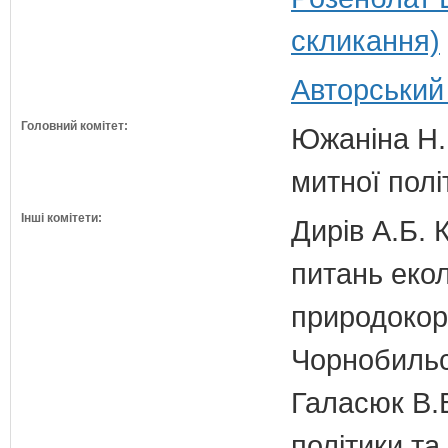
скликання)
Авторський
Головний комітет:
Южаніна Н.П
митної полі
Інші комітети:
Дирів А.Б. 
питань екол
природокори
Чорнобильс
Галасюк В.В
політики т