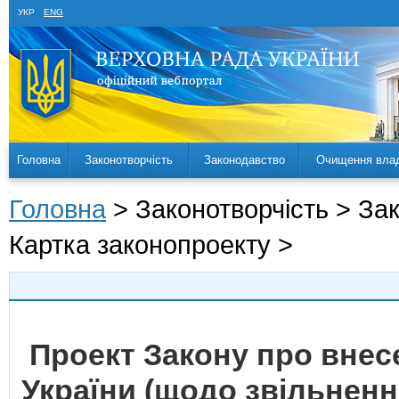
УКР
ENG
Головна
Законотворчість
Законодавство
Очищення вла
Головна
> Законотворчість > За
Картка законопроекту >
Проект Закону про внес
України (щодо звільненн