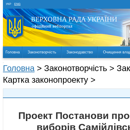
УКР
ENG
Головна
Законотворчість
Законодавство
Очищення вла
Головна
> Законотворчість > За
Картка законопроекту >
Проект Постанови про
виборів Самійлівс