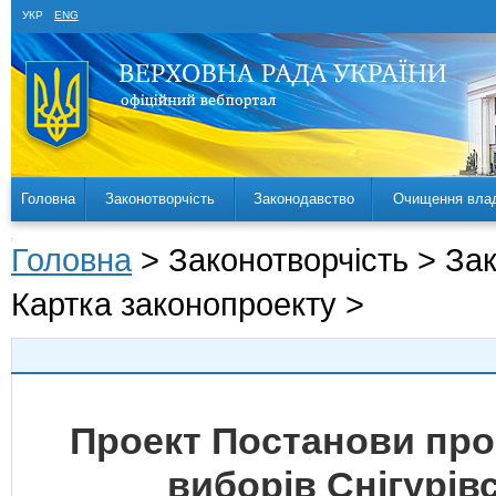
УКР
ENG
Головна
Законотворчість
Законодавство
Очищення вла
Головна
> Законотворчість > За
Картка законопроекту >
Проект Постанови про
виборів Снігурів