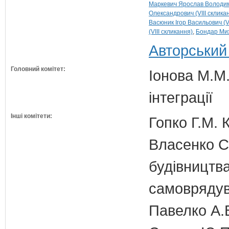
Маркевич Ярослав Володими
Олександрович (VIII склика
Васюник Ігор Васильович (VI
(VIII скликання)
Бондар Мих
Авторський
Головний комітет:
Іонова М.М.
інтеграції
Інші комітети:
Гопко Г.М. 
Власенко С
будівництва
самовряду
Павелко А.