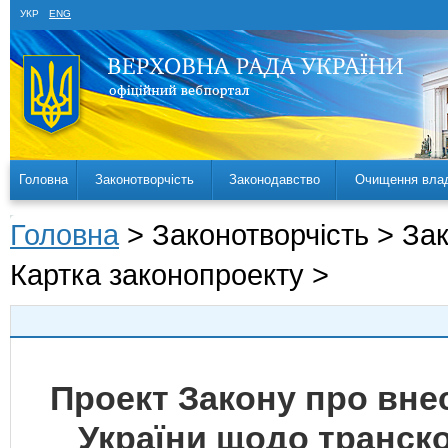
УКР
ENG
Головна
Законотворчість
Законодавство
Очищення вла
Головна
> Законотворчість > За
Картка законопроекту >
Проект Закону про внес
України щодо транск