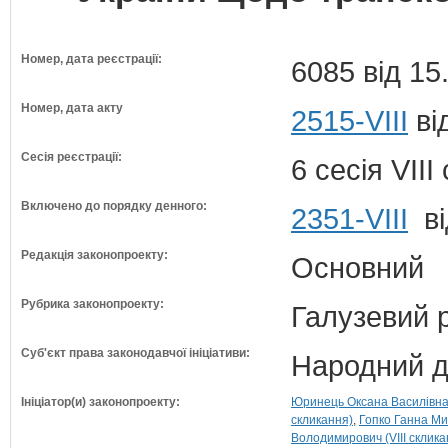
Номер, дата реєстрації:
6085 від 15
Номер, дата акту
2515-VIII
ві
Сесія реєстрації:
6 сесія VII
Включено до порядку денного:
2351-VIII
ві
Редакція законопроекту:
Основний
Рубрика законопроекту:
Галузевий 
Суб'єкт права законодавчої ініціативи:
Народний д
Ініціатор(и) законопроекту:
Юринець Оксана Василівна (
скликання)
Гопко Ганна Мик
Володимирович (VIII склика