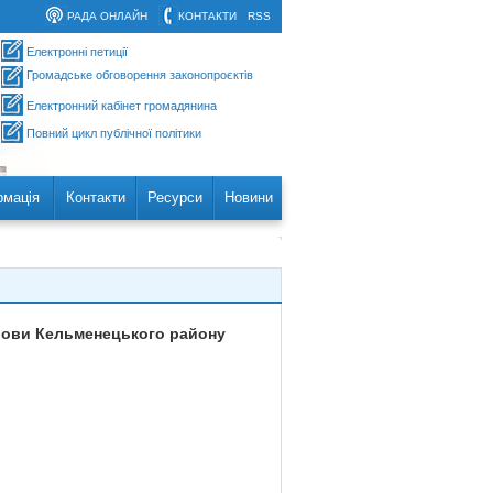
РАДА ОНЛАЙН
КОНТАКТИ
RSS
Електронні петиції
Громадське обговорення законопроєктів
Електронний кабінет громадянина
Повний цикл публічної політики
рмація
Контакти
Ресурси
Новини
лови Кельменецького району