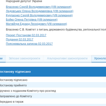
Народний депутат України
Власенко Сергій Володимирович (VIII скликання)
Ледовських Олена Володимирівна (VIII скликання)
Кудлаєнко Сергій Володимирович (VIII скликання)
Бойко Олена Петрівна (VIII скликання)
Матвійчук Едуард Леонідович (VIII скликання)
Власенко С.В. Комітет з питань державного будівництва, регіональної по
Проект Постанови 02.03.2017
Подання 02.03.2017
Пояснювальна записка 02.03.2017
ми
Зв'язані законопроекти
Альтернативні законопроекти
Хронолог
останову підписано
Постанову підписано
Постанову прийнято
Вручено з поданням Комітету про розгляд
Направлено до Комітету
Передано в тираж