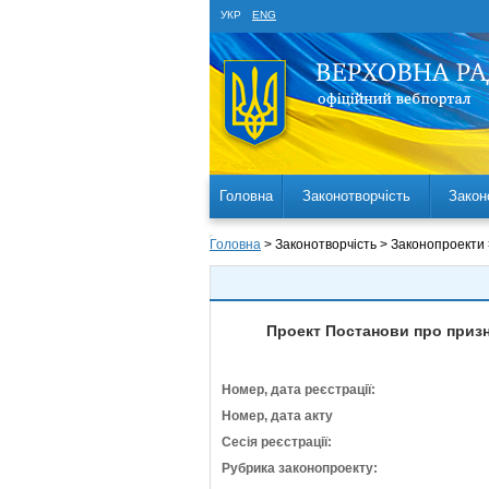
УКР
ENG
Головна
Законотворчість
Закон
Головна
> Законотворчість > Законопроекти
Проект Постанови про приз
Номер, дата реєстрації:
Номер, дата акту
Сесія реєстрації:
Рубрика законопроекту: