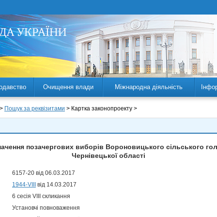
одавство
Очищення влади
Міжнародна діяльність
Інфо
 >
Пошук за реквізитами
> Картка законопроекту >
начення позачергових виборів Вороновицького сільського го
Чернівецької області
6157-20 від 06.03.2017
1944-VIII
від 14.03.2017
6 сесія VIII скликання
Установчі повноваження