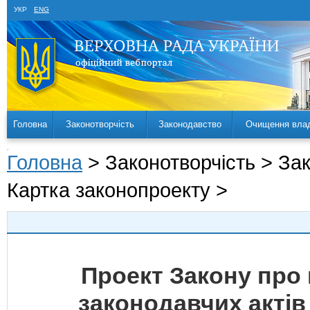
УКР
ENG
Головна
Законотворчість
Законодавство
Очищення вла
Головна
> Законотворчість > За
Картка законопроекту >
Проект Закону про 
законодавчих актів