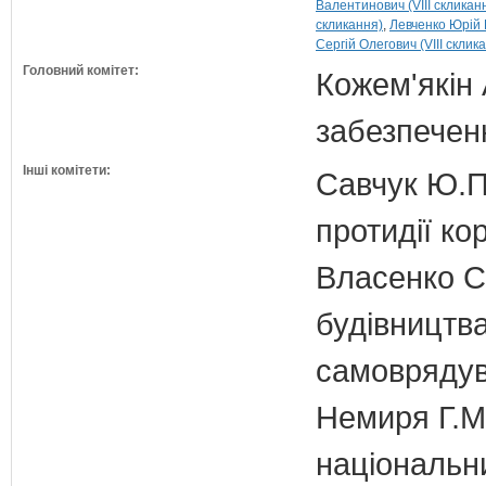
Валентинович (VIII скликан
скликання)
Левченко Юрій 
Сергій Олегович (VIII склик
Головний комітет:
Кожем'якін 
забезпечен
Інші комітети:
Савчук Ю.П.
протидії кор
Власенко С
будівництва
самовряду
Немиря Г.М.
національн