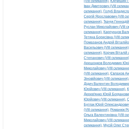
(VIII скликання)
Юрчишин Пе
Іван Дмитрович (VIII склика
скликання)
Голуб Владисла
Сергій Ярославович (VIII с
скликання)
Ткачук Геннадій
Руслан Миколайович (VIII с
скликання)
Карпунцов Валер
Тетяна Борисівна (VIII скли
Помазанов Андрій Віталійов
Васильович (VIII скликання)
скликання)
Корчик Віталій 
Степанович (VIII скликання
Арешонков Володимир Юрійо
Миколайович (VIII скликанн
(VIII скликання)
Євлахов Ана
Зіновійович (VIII скликання)
Дідич Валентин Володимиро
Юрійович (VIII скликання)
К
Дерев'янко Юрій Богданович
Юрійович (VIII скликання)
С
Буглак Юрій Олександрович 
(VIII скликання)
Романюк Ро
Ольга Валентинівна (VIII с
Миколайович (VIII скликанн
скликання)
Мусій Олег Степ