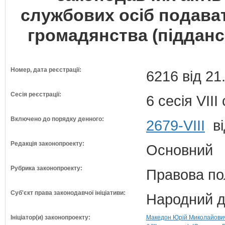
службових осіб подава
громадянства (підданс
Номер, дата реєстрації:
6216 від 21
Сесія реєстрації:
6 сесія VII
Включено до порядку денного:
2679-VIII
ві
Редакція законопроекту:
Основний
Рубрика законопроекту:
Правова по
Суб'єкт права законодавчої ініціативи:
Народний д
Ініціатор(и) законопроекту:
Македон Юрій Миколайович 