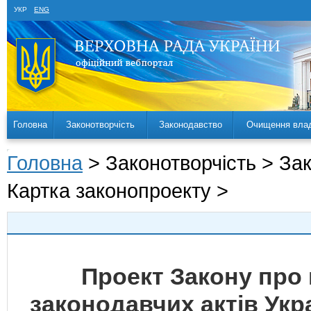
УКР
ENG
Головна
Законотворчість
Законодавство
Очищення вла
Головна
> Законотворчість > За
Картка законопроекту >
Проект Закону про 
законодавчих актів Укр