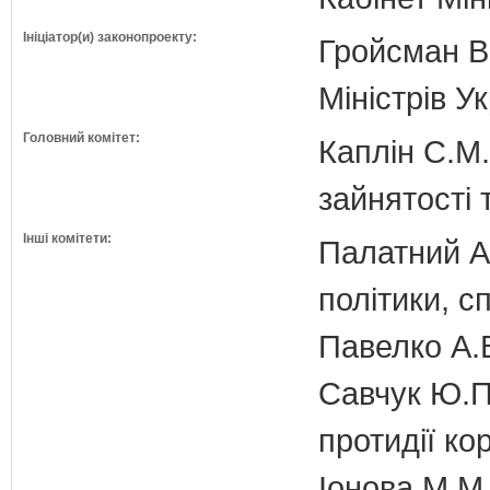
Ініціатор(и) законопроекту:
Гройсман В
Міністрів У
Головний комітет:
Каплін С.М.
зайнятості 
Інші комітети:
Палатний А.
політики, с
Павелко А.
Савчук Ю.П.
протидії кор
Іонова М.М.