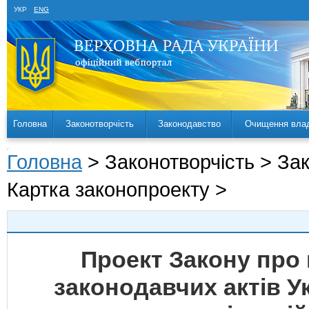
УКР
ENG
Головна
Законотворчість
Законодавство
Очищення вла
Головна
> Законотворчість > За
Картка законопроекту >
Проект Закону про 
законодавчих актів 