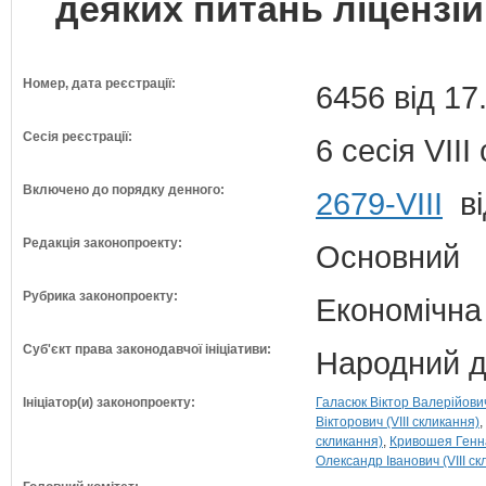
деяких питань ліцензі
Номер, дата реєстрації:
6456 від 17
Сесія реєстрації:
6 сесія VII
Включено до порядку денного:
2679-VIII
ві
Редакція законопроекту:
Основний
Рубрика законопроекту:
Економічна
Суб'єкт права законодавчої ініціативи:
Народний д
Ініціатор(и) законопроекту:
Галасюк Віктор Валерійович 
Вікторович (VIII скликання)
скликання)
Кривошея Генна
Олександр Іванович (VIII ск