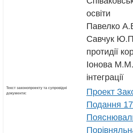
Співаковськ
освіти
Павелко А.
Савчук Ю.П.
протидії кор
Іонова М.М.
інтеграції
Текст законопроекту та супровідні
Проект Зак
документи:
Подання 17
Пояснюваль
Порівняльн