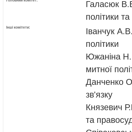
Головний комітет:
Галасюк В.В
політики т
Інші комітети:
Іванчук А.В
політики
Южаніна Н.П
митної полі
Данченко О.
зв'язку
Князевич Р.
та правосу