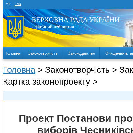
УКР
ENG
Головна
Законотворчість
Законодавство
Очищення вла
Головна
> Законотворчість > За
Картка законопроекту >
Проект Постанови про
виборів Чесниківс