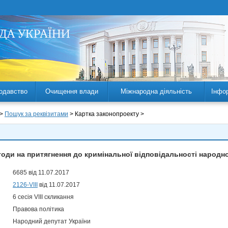
одавство
Очищення влади
Міжнародна діяльність
Інфо
 >
Пошук за реквізитами
> Картка законопроекту >
оди на притягнення до кримінальної відповідальності народно
6685 від 11.07.2017
2126-VIII
від 11.07.2017
6 сесія VIII скликання
Правова політика
Народний депутат України