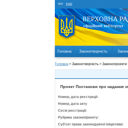
УКР
ENG
Головна
Законотворчість
Закон
Головна
> Законотворчість > Законопроекти
Проект Постанови про надання зг
Номер, дата реєстрації:
Номер, дата акту
Сесія реєстрації:
Рубрика законопроекту:
Суб'єкт права законодавчої ініціативи: