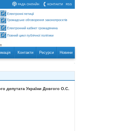
РАДА ОНЛАЙН
КОНТАКТИ
RSS
Електронні петиції
Громадське обговорення законопроєктів
Електронний кабінет громадянина
Повний цикл публічної політики
рмація
Контакти
Ресурси
Новини
го депутата України Довгого О.С.