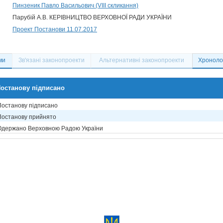
Пинзеник Павло Васильович (VIII скликання)
Парубій А.В. КЕРІВНИЦТВО ВЕРХОВНОЇ РАДИ УКРАЇНИ
Проект Постанови 11.07.2017
ми
Зв'язані законопроекти
Альтернативні законопроекти
Хронолог
останову підписано
Постанову підписано
Постанову прийнято
Одержано Верховною Радою України