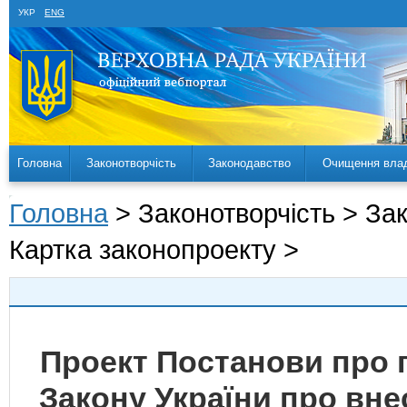
УКР
ENG
Головна
Законотворчість
Законодавство
Очищення вла
Головна
> Законотворчість > За
Картка законопроекту >
Проект Постанови про 
Закону України про вне