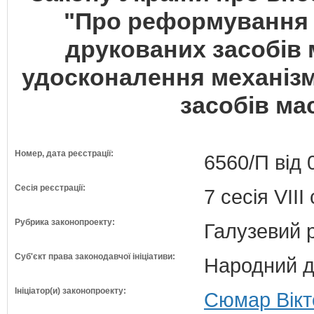
"Про реформування 
друкованих засобів 
удосконалення механіз
засобів ма
Номер, дата реєстрації:
6560/П від 
Сесія реєстрації:
7 сесія VII
Рубрика законопроекту:
Галузевий 
Суб'єкт права законодавчої ініціативи:
Народний д
Ініціатор(и) законопроекту:
Сюмар Вікто