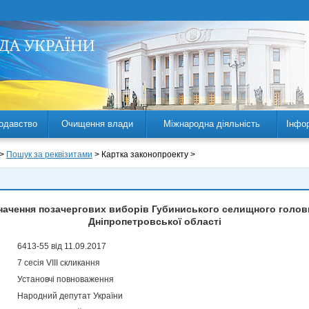
одавство
Очищення влади
Міжнародна діяльність
Інфо
 >
Пошук за реквізитами
> Картка законопроекту >
начення позачергових виборів Губиниського селищного голо
Дніпропетровської області
6413-55 від 11.09.2017
7 сесія VIII скликання
Установчі повноваження
Народний депутат України