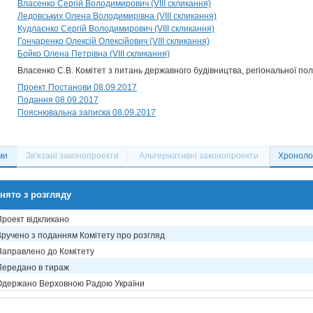
Власенко Сергій Володимирович (VIII скликання)
Ледовських Олена Володимирівна (VIII скликання)
Кудлаєнко Сергій Володимирович (VIII скликання)
Гончаренко Олексій Олексійович (VIII скликання)
Бойко Олена Петрівна (VIII скликання)
Власенко С.В. Комітет з питань державного будівництва, регіональної по
Проект Постанови 08.09.2017
Подання 08.09.2017
Пояснювальна записка 08.09.2017
ми
Зв'язані законопроекти
Альтернативні законопроекти
Хронолог
нято з розгляду
Проект відкликано
Вручено з поданням Комітету про розгляд
Направлено до Комітету
Передано в тираж
Одержано Верховною Радою України