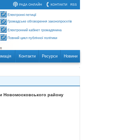
РАДА ОНЛАЙН
КОНТАКТИ
RSS
Електронні петиції
Громадське обговорення законопроєктів
Електронний кабінет громадянина
Повний цикл публічної політики
рмація
Контакти
Ресурси
Новини
ви Новомосковського району