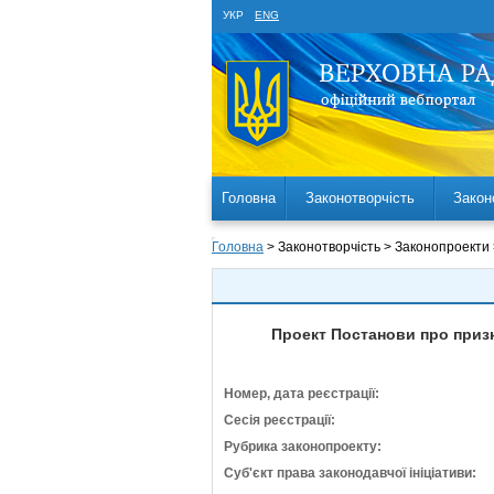
УКР
ENG
Головна
Законотворчість
Закон
Головна
> Законотворчість > Законопроекти
Проект Постанови про приз
Номер, дата реєстрації:
Сесія реєстрації:
Рубрика законопроекту:
Суб'єкт права законодавчої ініціативи: