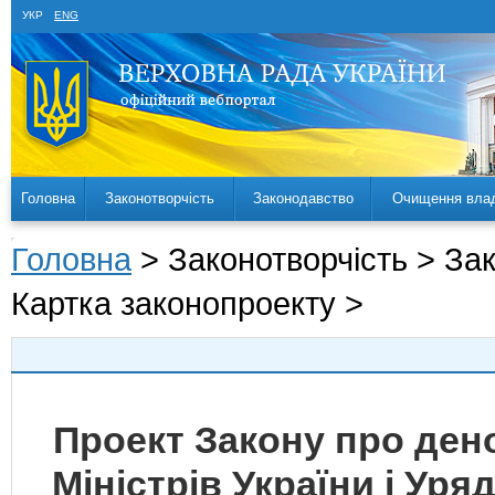
УКР
ENG
Головна
Законотворчість
Законодавство
Очищення вла
Головна
> Законотворчість > За
Картка законопроекту >
Проект Закону про ден
Міністрів України і Уря