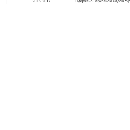
20.09.2017
Одержано Верховною Радою Укр