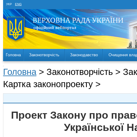
УКР
ENG
Головна
Законотворчість
Законодавство
Очищення вла
Головна
> Законотворчість > За
Картка законопроекту >
Проект Закону про пра
Української Н