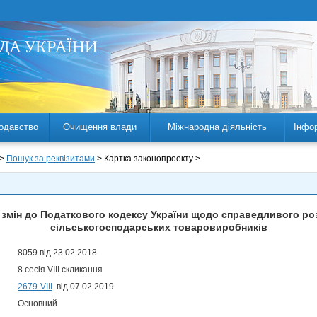
одавство
Очищення влади
Міжнародна діяльність
Інфо
 >
Пошук за реквізитами
> Картка законопроекту >
 змін до Податкового кодексу України щодо справедливого ро
сільськогосподарських товаровиробників
8059 від 23.02.2018
8 сесія VIII скликання
2679-VIII
від 07.02.2019
Основний