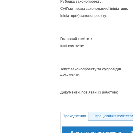
Рубрика законопроекту:
Суб'єкт права законодавчої ініціативи:
Ініціатор(и) законопроекту:
Головний комітет:
Інші комітети:
Текст законопроекту та супровідні
документи:
Документи, пов'язані із роботою:
Проходження
Опрацювання комітета
Дати та стан проходження:
З