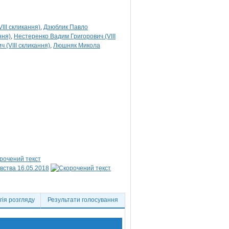
III скликання)
Дзюблик Павло
ння)
Нестеренко Вадим Григорович (VIII
ч (VIII скликання)
Люшняк Микола
вства 16.05.2018
ія розгляду
Результати голосування