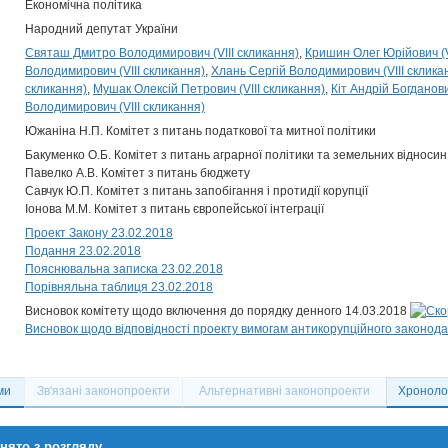
Економічна політика
Народний депутат України
Святаш Дмитро Володимирович (VIII скликання)
Кришин Олег Юрійович (V
Володимирович (VIII скликання)
Хлань Сергій Володимирович (VIII склика
скликання)
Мушак Олексій Петрович (VIII скликання)
Кіт Андрій Богданови
Володимирович (VIII скликання)
Южаніна Н.П. Комітет з питань податкової та митної політики
Бакуменко О.Б. Комітет з питань аграрної політики та земельних відносин
Павелко А.В. Комітет з питань бюджету
Савчук Ю.П. Комітет з питань запобігання і протидії корупції
Іонова М.М. Комітет з питань європейської інтеграції
Проект Закону 23.02.2018
Подання 23.02.2018
Пояснювальна записка 23.02.2018
Порівняльна таблиця 23.02.2018
Висновок комітету щодо включення до порядку денного 14.03.2018
Висновок щодо відповідності проекту вимогам антикорупційного законода
ми
Зв'язані законопроекти
Альтернативні законопроекти
Хронолог
нято з розгляду