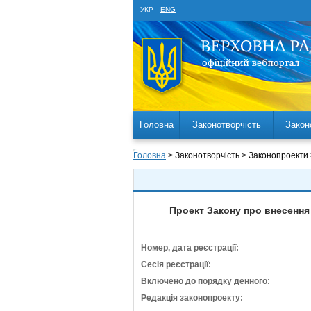
УКР
ENG
Головна
Законотворчість
Закон
Головна
> Законотворчість > Законопроекти
Проект Закону про внесення
Номер, дата реєстрації:
Сесія реєстрації:
Включено до порядку денного:
Редакція законопроекту: