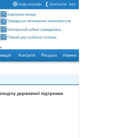
РАДА ОНЛАЙН
КОНТАКТИ
RSS
Електронні петиції
Громадське обговорення законопроєктів
Електронний кабінет громадянина
Повний цикл публічної політики
рмація
Контакти
Ресурси
Новини
зподілу державної підтримки