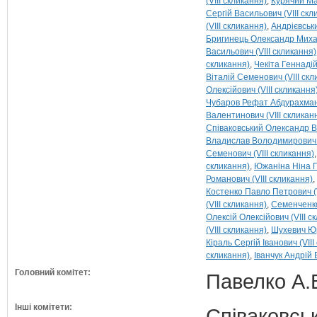
(VIII скликання)
Курячий Ма
Сергій Васильович (VIII скл
(VIII скликання)
Андрієвськ
Бригинець Олександр Михай
Васильович (VIII скликання)
скликання)
Чекіта Геннадій
Віталій Семенович (VIII скл
Олексійович (VIII скликання
Чубаров Рефат Абдурахмано
Валентинович (VIII скликан
Співаковський Олександр В
Владислав Володимирович (
Семенович (VIII скликання)
скликання)
Южаніна Ніна Пе
Романович (VIII скликання)
Костенко Павло Петрович (V
(VIII скликання)
Семенченко
Олексій Олексійович (VIII с
(VIII скликання)
Шухевич Юр
Кіраль Сергій Іванович (VIII
скликання)
Іванчук Андрій 
Головний комітет:
Павелко А.
Інші комітети:
Співаковськ