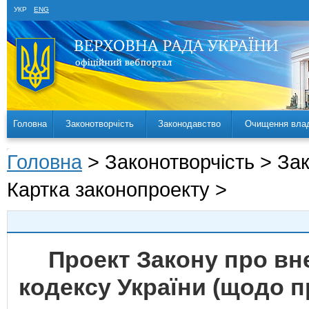
УКР
ENG
Головна
Законотворчість
Законодавство
Очищення вла
Головна
> Законотворчість > За
Картка законопроекту >
Проект Закону про вн
кодексу України (щодо 