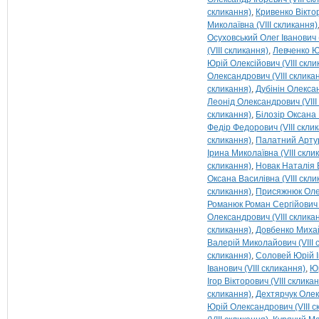
скликання)
Кривенко Віктор
Миколаївна (VIII скликання)
Осуховський Олег Іванович (
(VIII скликання)
Левченко Ю
Юрій Олексійович (VIII скли
Олександрович (VIII склика
скликання)
Дубінін Олексан
Леонід Олександрович (VIII
скликання)
Білозір Оксана 
Федір Федорович (VIII скли
скликання)
Палатний Артур
Ірина Миколаївна (VIII скли
скликання)
Новак Наталія В
Оксана Василівна (VIII скли
скликання)
Присяжнюк Олек
Романюк Роман Сергійович (
Олександрович (VIII склика
скликання)
Довбенко Михай
Валерій Миколайович (VIII 
скликання)
Соловей Юрій Іг
Іванович (VIII скликання)
Юр
Ігор Вікторович (VIII склика
скликання)
Дехтярчук Олек
Юрій Олександрович (VIII с