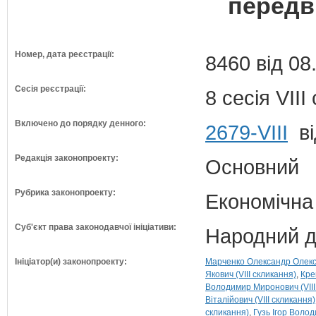
передв
Номер, дата реєстрації:
8460 від 08
Сесія реєстрації:
8 сесія VII
Включено до порядку денного:
2679-VIII
ві
Редакція законопроекту:
Основний
Рубрика законопроекту:
Економічна
Суб'єкт права законодавчої ініціативи:
Народний д
Ініціатор(и) законопроекту:
Марченко Олександр Олекса
Якович (VIII скликання)
Кре
Володимир Миронович (VIII
Віталійович (VIII скликання)
скликання)
Гузь Ігор Волод