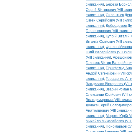
скликання)
Береза Борисла
Сергій Вікторович (VIII скл
скликання)
Силантьєв Дени
Євген Сергійович (VIII скли
скликання)
Добродомов Дми
Тарас Іванович (VIII склика
скликання)
Купрій Віталій 
Віталій Юрійович (VIII скли
скликання)
Фролов Микола 
Юлій Валерійович (VIII скл
(VIII скликання)
Арешонков 
Галасюк Віктор Валерійович 
скликання)
Гіршфельд Анат
Андрій Євгенійович (VIII ск
скликання)
Геращенко Анто
Владислав Вікторович (VIII
скликання)
Зварич Роман М
Олександр Юрійович (VIII с
Володимирович (VIII склика
Дунаєв Сергій Володимирови
Анатолійович (VIII скликанн
скликання)
Мороко Юрій Ми
Михайло Миколайович (VIII
скликання)
Пономарьов Оле
Олександр Ігоревич (VIII ск