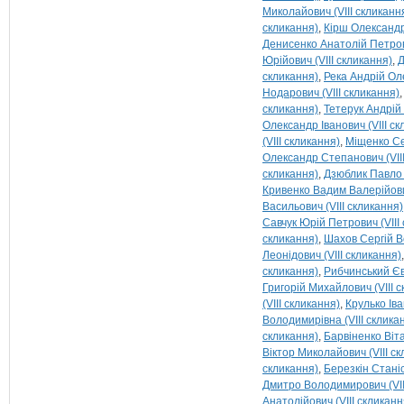
Миколайович (VIII скликанн
скликання)
Кірш Олександр 
Денисенко Анатолій Петрови
Юрійович (VIII скликання)
Д
скликання)
Река Андрій Оле
Нодарович (VIII скликання)
скликання)
Тетерук Андрій 
Олександр Іванович (VIII ск
(VIII скликання)
Міщенко Сер
Олександр Степанович (VIII
скликання)
Дзюблик Павло 
Кривенко Вадим Валерійович
Васильович (VIII скликання)
Савчук Юрій Петрович (VIII
скликання)
Шахов Сергій В
Леонідович (VIII скликання)
скликання)
Рибчинський Єв
Григорій Михайлович (VIII 
(VIII скликання)
Крулько Іва
Володимирівна (VIII склика
скликання)
Барвіненко Віта
Віктор Миколайович (VIII с
скликання)
Березкін Станіс
Дмитро Володимирович (VII
Анатолійович (VIII скликанн