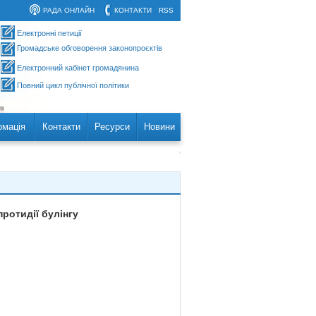
РАДА ОНЛАЙН
КОНТАКТИ
RSS
Електронні петиції
Громадське обговорення законопроєктів
Електронний кабінет громадянина
Повний цикл публічної політики
рмація
Контакти
Ресурси
Новини
ротидії булінгу