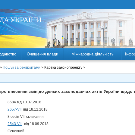
одавство
Очищення влади
Міжнародна діяльність
Інфо
 >
Пошук за реквізитами
> Картка законопроекту >
про внесення змін до деяких законодавчих актів України щодо п
8584 від 10.07.2018
2657-VIII
від 18.12.2018
8 сесія VIII скликання
2543-VIII
від 18.09.2018
Основний