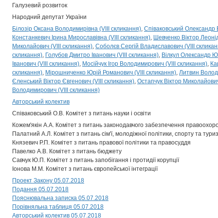
Галузевий розвиток
Народний депутат України
Білозір Оксана Володимирівна (VIII скликання)
Співаковський Олександр 
Констанкевич Ірина Мирославівна (VIII скликання)
Шевченко Віктор Леонід
Миколайович (VIII скликання)
Соболєв Сергій Владиславович (VIII скликан
скликання)
Голубов Дмитро Іванович (VIII скликання)
Вілкул Олександр Юр
Іванович (VIII скликання)
Мосійчук Ігор Володимирович (VIII скликання)
Ка
скликання)
Мірошниченко Юрій Романович (VIII скликання)
Литвин Волод
Єленський Віктор Євгенович (VIII скликання)
Остапчук Віктор Миколайович 
Володимирович (VIII скликання)
Авторський колектив
Співаковський О.В. Комітет з питань науки і освіти
Кожем'якін А.А. Комітет з питань законодавчого забезпечення правоохоро
Палатний А.Л. Комітет з питань сім'ї, молодіжної політики, спорту та тури
Князевич Р.П. Комітет з питань правової політики та правосуддя
Павелко А.В. Комітет з питань бюджету
Савчук Ю.П. Комітет з питань запобігання і протидії корупції
Іонова М.М. Комітет з питань європейської інтеграції
Проект Закону 05.07.2018
Подання 05.07.2018
Пояснювальна записка 05.07.2018
Порівняльна таблиця 05.07.2018
Авторський колектив 05.07.2018