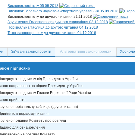
Висновок комітету 05.09.2018
Висновок Головного науково-експертного управління 05.09.2018
Висновок комітету до другого читання 21.11.2018
Зауваження Головного юридичного управління 03.12.2018
Порівняльна таблиця до другого читання 04.12.2018
Текст законопроекту до другого читання 04.12.2018
ми
Зв'язані законопроекти
Альтернативні законопроекти
Хронолог
акон підписано
Повернуто з підписом від Президента України
Закон направлено на підпис Президенту України
Повернуто з підписом Голови Верховної Ради України
Закон прийнято
Вручено порівняльну таблицю (друге читання)
Прийнято в першому читанні
Вручено подання Комітету про розгляд
Надано для ознайомлення
Направлено на розгляд Комітету