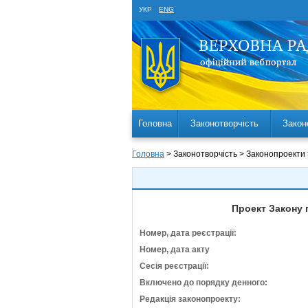
УКР
ENG
Головна
Законотворчість
Закон
Головна
> Законотворчість > Законопроекти
Проект Закону 
Номер, дата реєстрації:
Номер, дата акту
Сесія реєстрації:
Включено до порядку денного:
Редакція законопроекту: