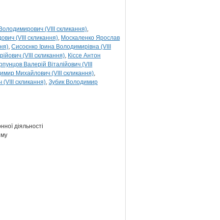
Володимирович (VIII скликання)
ович (VIII скликання)
Москаленко Ярослав
ня)
Сисоєнко Ірина Володимирівна (VIII
ійович (VIII скликання)
Кіссе Антон
рпунцов Валерій Віталійович (VIII
имир Михайлович (VIII скликання)
(VIII скликання)
Зубик Володимир
нної діяльності
зму