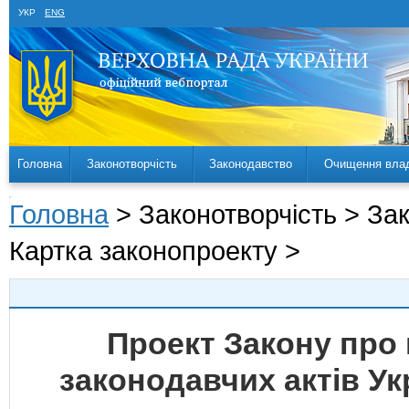
УКР
ENG
Головна
Законотворчість
Законодавство
Очищення вла
Головна
> Законотворчість > За
Картка законопроекту >
Проект Закону про 
законодавчих актів У