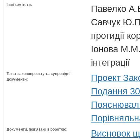
Інші комітети:
Павелко А.
Савчук Ю.П.
протидії кор
Іонова М.М.
інтеграції
Текст законопроекту та супровідні
Проект Зак
документи:
Подання 30
Пояснюваль
Порівняльн
Документи, пов'язані із роботою:
Висновок щ