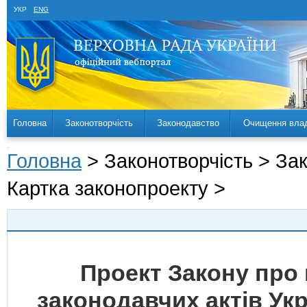
УКР
ENG
Головна
Законотворчість
Законодавство
Очищення вла
Головна
> Законотворчість > За
Картка законопроекту >
Проект Закону про 
законодавчих актів Укр