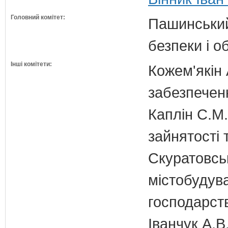
Головний комітет:
Пашинський
безпеки і о
Інші комітети:
Кожем'якін 
забезпечен
Каплін С.М.
зайнятості 
Скуратовськ
містобудув
господарст
Іванчук А.В