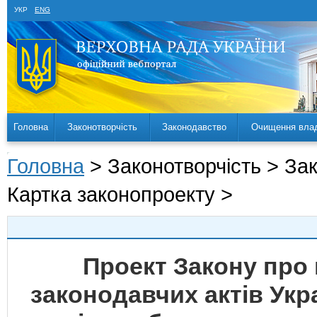
УКР
ENG
Головна
Законотворчість
Законодавство
Очищення вла
Головна
> Законотворчість > За
Картка законопроекту >
Проект Закону про 
законодавчих актів Укр