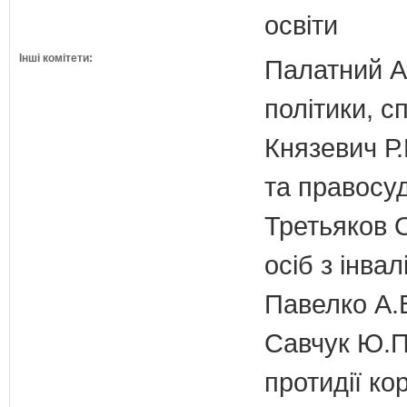
освіти
Інші комітети:
Палатний А.
політики, с
Князевич Р.
та правосу
Третьяков О
осіб з інвал
Павелко А.
Савчук Ю.П.
протидії кор