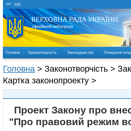
УКР
ENG
Головна
Законотворчість
Законодавство
Очищення вла
Головна
> Законотворчість > За
Картка законопроекту >
Проект Закону про внес
"Про правовий режим во