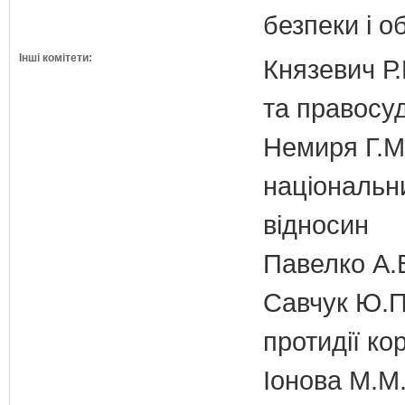
безпеки і о
Інші комітети:
Князевич Р.
та правосу
Немиря Г.М.
національн
відносин
Павелко А.
Савчук Ю.П.
протидії кор
Іонова М.М.