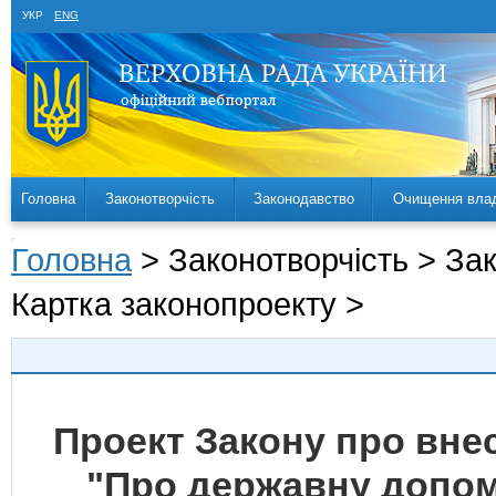
УКР
ENG
Головна
Законотворчість
Законодавство
Очищення вла
Головна
> Законотворчість > За
Картка законопроекту >
Проект Закону про внес
"Про державну допомо