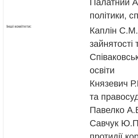
Палатний А.
політики, с
Інші комітети:
Каплін С.М.
зайнятості 
Співаковськ
освіти
Князевич Р.
та правосу
Павелко А.
Савчук Ю.П.
протидії кор