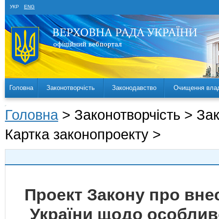
УКР
ENG
Головна
Законотворчість
Законодавство
Очищення вла
Головна
> Законотворчість > За
Картка законопроекту >
Проект Закону про внес
України щодо особлив