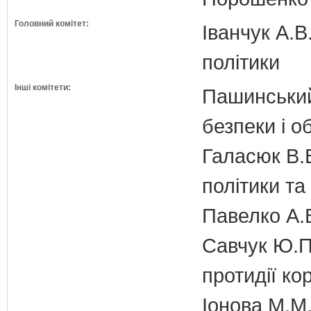
Головний комітет:
Іванчук А.В
політики
Інші комітети:
Пашинський
безпеки і о
Галасюк В.В
політики т
Павелко А.
Савчук Ю.П.
протидії кор
Іонова М.М.