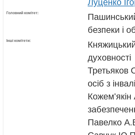
Луценко Іго
Головний комітет:
Пашинський
безпеки і о
Інші комітети:
Княжицький 
духовності
Третьяков О
осіб з інвал
Кожем'якін 
забезпечен
Павелко А.