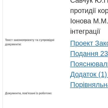
Савчук Ю.П.
протидії кор
Іонова М.М.
інтеграції
Текст законопроекту та супровідні
Проект Зак
документи:
Подання 23
Пояснюваль
Додаток (1)
Порівняльн
Документи, пов'язані із роботою: