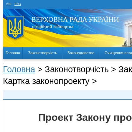
УКР
ENG
Головна
Законотворчість
Законодавство
Очищення вла
Головна
> Законотворчість > За
Картка законопроекту >
Проект Закону про