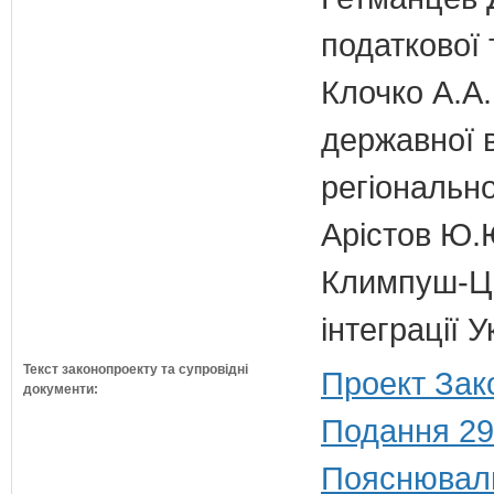
податкової 
Клочко А.А.
державної 
регіонально
Арістов Ю.
Климпуш-Ци
інтеграції
Текст законопроекту та супровідні
Проект Зак
документи:
Подання 29
Пояснюваль