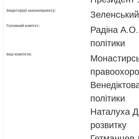
Ініціатор(и) законопроекту:
Зеленськи
Головний комітет:
Радіна А.О.
політики
Інші комітети:
Монастирськ
правоохоро
Венедіктова
політики
Наталуха Д.
розвитку
Гетманцев Д