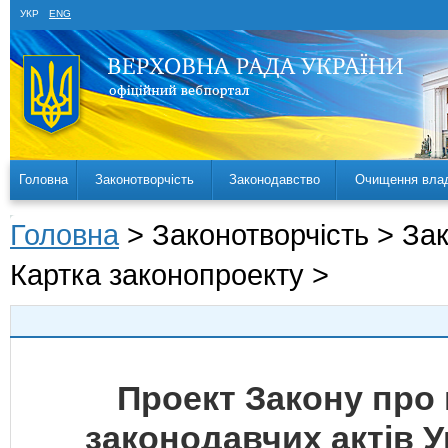
УКР
ENG
Головна
Законотворчість
Законодавство
Очищення вла
Головна
> Законотворчість > За
Картка законопроекту >
Проект Закону про 
законодавчих актів 