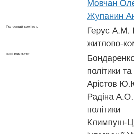
Мовчан Оле
Жупанин Ан
Головний комітет:
Герус А.М. 
житлово-ко
Інші комітети:
Бондаренко 
політики т
Арістов Ю.
Радіна А.О.
політики
Климпуш-Ци