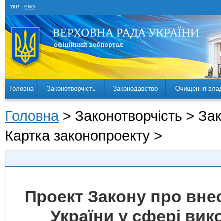
УКР
ENG
Головна
Законотворчість
Законодавство
Очищення вла
Головна
> Законотворчість > За
Картка законопроекту >
Проект Закону про внес
України у сфері вик