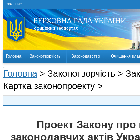
УКР
ENG
Головна
Законотворчість
Законодавство
Очищення вла
Головна
> Законотворчість > За
Картка законопроекту >
Проект Закону про 
законодавчих актів Укр