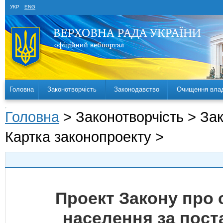
УКР
ENG
Головна
Законотворчість
Законодавство
Очищення вла
Головна
> Законотворчість > За
Картка законопроекту >
Проект Закону про 
населення за пост