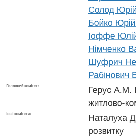
Солод Юрій
Бойко Юрій
Іоффе Юлій
Німченко Ва
Шуфрич Нес
Рабінович В
Головний комітет:
Герус А.М. 
житлово-ко
Інші комітети:
Наталуха Д.
розвитку