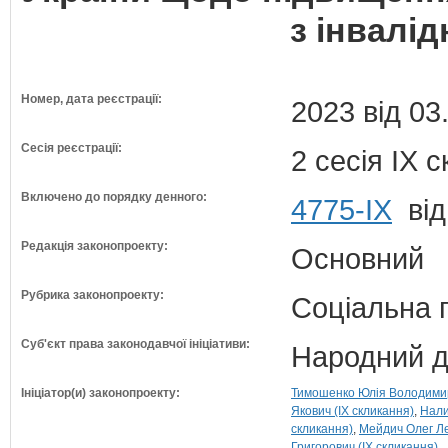
з інвалід
Номер, дата реєстрації:
2023 від 03
Сесія реєстрації:
2 сесія IX 
Включено до порядку денного:
4775-IX
від
Редакція законопроекту:
Основний
Рубрика законопроекту:
Соціальна 
Суб'єкт права законодавчої ініціативи:
Народний д
Ініціатор(и) законопроекту:
Тимошенко Юлія Володимирі
Якович (IX скликання)
Нали
скликання)
Мейдич Олег Ле
Григорович (IX скликання)