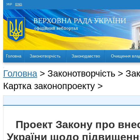
УКР
ENG
Головна
Законотворчість
Законодавство
Очищення вла
Головна
> Законотворчість > За
Картка законопроекту >
Проект Закону про внес
України щодо підвищення