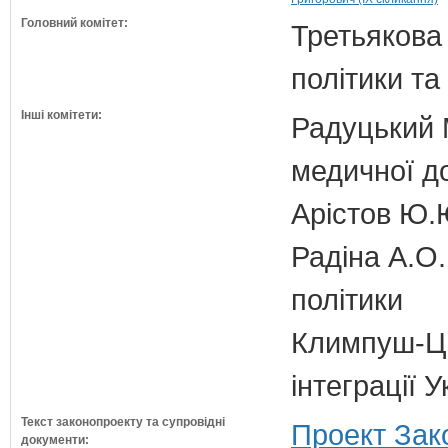
Головний комітет:
Третьякова 
політики та
Інші комітети:
Радуцький М
медичної д
Арістов Ю.
Радіна А.О.
політики
Климпуш-Ци
інтеграції 
Текст законопроекту та супровідні
Проект Зак
документи: