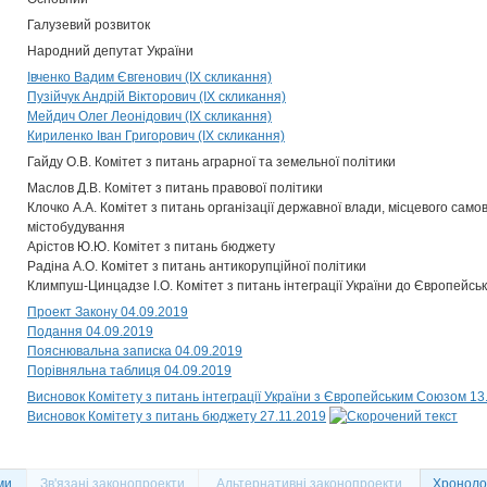
Галузевий розвиток
Народний депутат України
Івченко Вадим Євгенович (IX скликання)
Пузійчук Андрій Вікторович (IX скликання)
Мейдич Олег Леонідович (IX скликання)
Кириленко Іван Григорович (IX скликання)
Гайду О.В. Комітет з питань аграрної та земельної політики
Маслов Д.В. Комітет з питань правової політики
Клочко А.А. Комітет з питань організації державної влади, місцевого само
містобудування
Арістов Ю.Ю. Комітет з питань бюджету
Радіна А.О. Комітет з питань антикорупційної політики
Климпуш-Цинцадзе І.О. Комітет з питань інтеграції України до Європейсь
Проект Закону 04.09.2019
Подання 04.09.2019
Пояснювальна записка 04.09.2019
Порівняльна таблиця 04.09.2019
Висновок Комітету з питань інтеграції України з Європейським Союзом 13
Висновок Комітету з питань бюджету 27.11.2019
ми
Зв'язані законопроекти
Альтернативні законопроекти
Хронолог