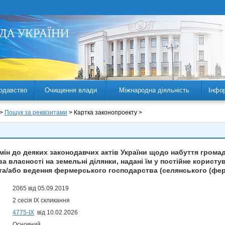
одавство
Очищення влади
Міжнародна діяльність
Інфо
 >
Пошук за реквізитами
> Картка законопроекту >
мін до деяких законодавчих актів України щодо набуття грома
 власності на земельні ділянки, надані їм у постійне користу
та/або ведення фермерського господарства (селянського (фе
2065 від 05.09.2019
2 сесія IX скликання
4775-IX
від 10.02.2026
Основний