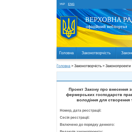
УКР
ENG
Головна
Законотворчість
Закон
Головна
> Законотворчість > Законопроекти
Проект Закону про внесення з
фермерських господарств права
володіння для створення 
Номер, дата реєстрації:
Сесія реєстрації:
Включено до порядку денного:
Редакція законопроекту: