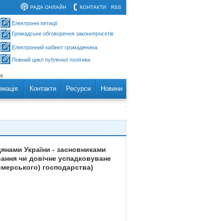
РАДА ОНЛАЙН
КОНТАКТИ
RSS
Електронні петиції
Громадське обговорення законопроєктів
Електронний кабінет громадянина
Повний цикл публічної політики
рмація
Контакти
Ресурси
Новини
дянами України - засновниками
вання чи довічне успадковуване
рмерського) господарства)