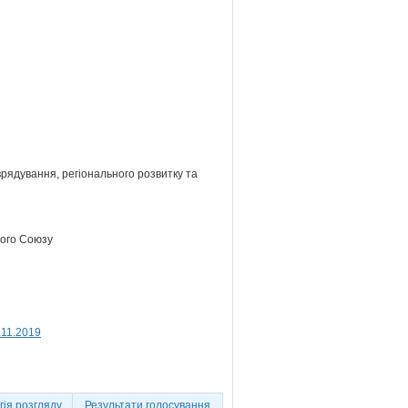
врядування, регіонального розвитку та
кого Союзу
.11.2019
ія розгляду
Результати голосування