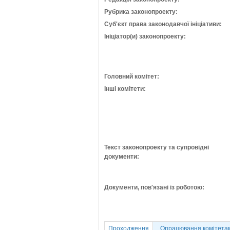
Рубрика законопроекту:
Суб'єкт права законодавчої ініціативи:
Ініціатор(и) законопроекту:
Головний комітет:
Інші комітети:
Текст законопроекту та супровідні
документи:
Документи, пов'язані із роботою:
Проходження
Опрацювання комітета