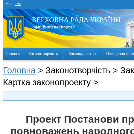
УКР
ENG
Головна
Законотворчість
Законодавство
Очищення вла
Головна
> Законотворчість > За
Картка законопроекту >
Проект Постанови п
повноважень народного