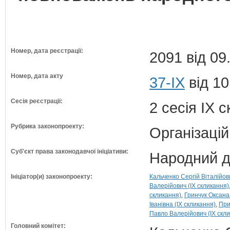
Номер, дата реєстрації:
2091 від 09
Номер, дата акту
37-IX
від 10
Сесія реєстрації:
2 сесія IX 
Рубрика законопроекту:
Організацій
Суб'єкт права законодавчої ініціативи:
Народний д
Ініціатор(и) законопроекту:
Кальченко Сергій Віталійов
Валерійович (IX скликання)
скликання)
Гринчук Оксана 
Іванівна (IX скликання)
При
Павло Валерійович (IX скл
Головний комітет: