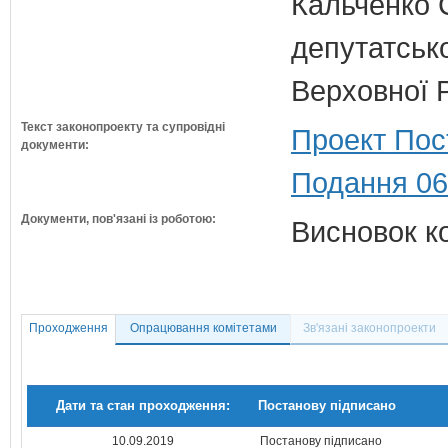
Кальченко С
депутатсько
Верховної 
Текст законопроекту та супровідні
Проект Пос
документи:
Подання 06
Документи, пов'язані із роботою:
Висновок к
Проходження
Опрацювання комітетами
Зв'язані законопроекти
Дати та стан проходження:
Постанову підписано
10.09.2019
Постанову підписано