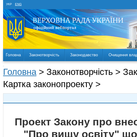
УКР
ENG
Головна
Законотворчість
Законодавство
Очищення вла
Головна
> Законотворчість > За
Картка законопроекту >
Проект Закону про внес
"Про вищу освіту" щ