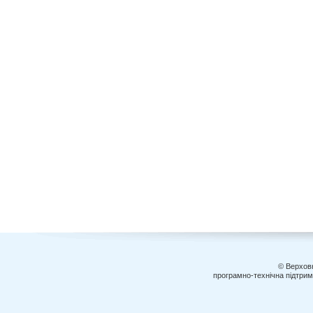
© Верховн
програмно-технічна підтри