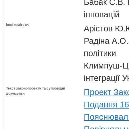
Бабак С.В. 
інновацій
Інші комітети:
Арістов Ю.
Радіна А.О.
політики
Климпуш-Ци
інтеграції 
Текст законопроекту та супровідні
Проект Зак
документи:
Подання 16
Пояснюваль