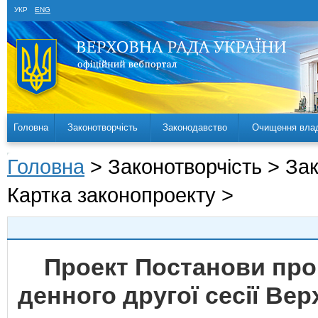
УКР
ENG
Головна
Законотворчість
Законодавство
Очищення вла
Головна
> Законотворчість > За
Картка законопроекту >
Проект Постанови про
денного другої сесії Вер