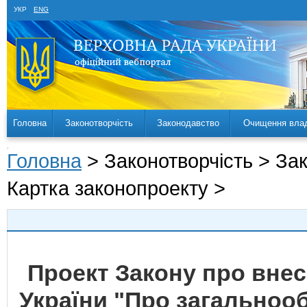
УКР
ENG
Головна
Законотворчість
Законодавство
Очищення вла
Головна
> Законотворчість > За
Картка законопроекту >
Проект Закону про внесе
України "Про загальноо