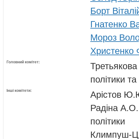
Борт Віталі
Гнатенко Ва
Мороз Воло
Христенко 
Головний комітет:
Третьякова 
політики та
Інші комітети:
Арістов Ю.
Радіна А.О.
політики
Климпуш-Ци