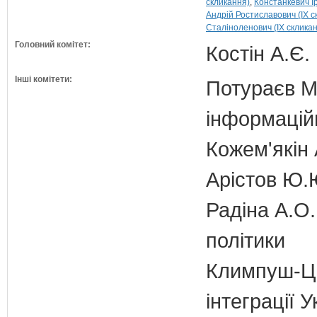
скликання)
Констанкевич І
Андрій Ростиславович (IX с
Сталіноленович (IX склика
Головний комітет:
Костін А.Є.
Інші комітети:
Потураєв М.
інформаційн
Кожем'якін 
Арістов Ю.
Радіна А.О.
політики
Климпуш-Ци
інтеграції 