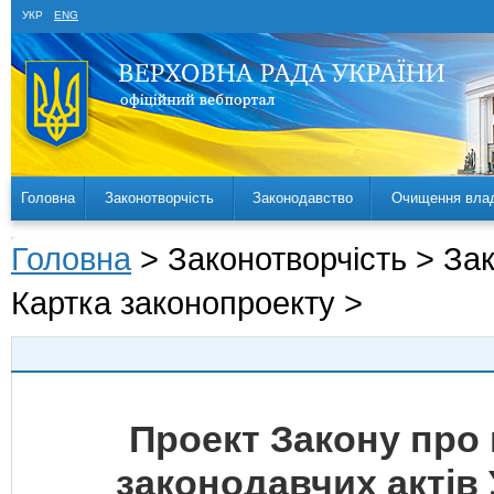
УКР
ENG
Головна
Законотворчість
Законодавство
Очищення вла
Головна
> Законотворчість > За
Картка законопроекту >
Проект Закону про 
законодавчих актів