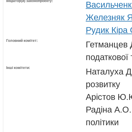
Ініціатор(и) законопроекту:
Васильченко
Железняк Я
Рудик Кіра 
Головний комітет:
Гетманцев Д
податкової 
Інші комітети:
Наталуха Д.
розвитку
Арістов Ю.
Радіна А.О.
політики