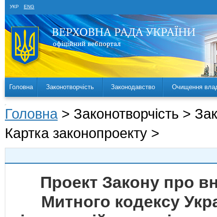
УКР
ENG
Головна
Законотворчість
Законодавство
Очищення вла
Головна
> Законотворчість > За
Картка законопроекту >
Проект Закону про вн
Митного кодексу Укр