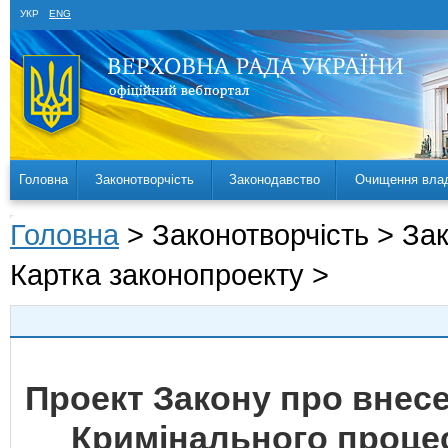
УКР
ENG
Головна
Законотворчість
Законодавство
Очищення вла
Головна
> Законотворчість > За
Картка законопроекту >
Проект Закону про внесе
Кримінального процес