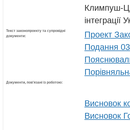
Климпуш-Ци
інтеграції
Текст законопроекту та супровідні
Проект Зак
документи:
Подання 03
Пояснюваль
Порівняльн
Документи, пов'язані із роботою:
Висновок ко
Висновок Г