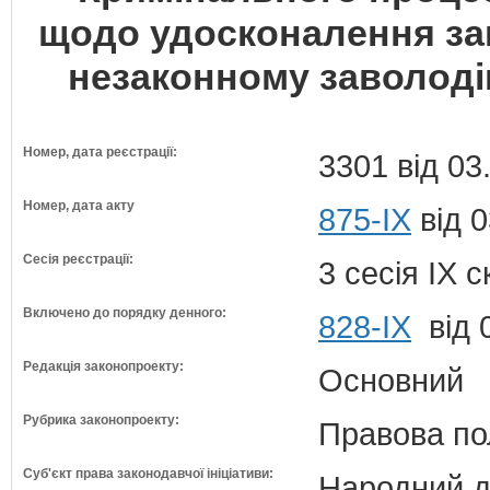
щодо удосконалення зак
незаконному заволод
Номер, дата реєстрації:
3301 від 03
Номер, дата акту
875-IX
від 0
Сесія реєстрації:
3 сесія IX 
Включено до порядку денного:
828-ІХ
від 
Редакція законопроекту:
Основний
Рубрика законопроекту:
Правова по
Суб'єкт права законодавчої ініціативи:
Народний д