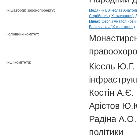
Ініціатор(и) законопроекту:
Медяник В'ячеслав Анатолі
Сергійович (IX скликання)
Мінько Сергій Анатолійович
Васильович (IX скликання)
Головний комітет:
Монастирськ
правоохоро
Інші комітети:
Кісєль Ю.Г.
інфраструк
Костін А.Є.
Арістов Ю.
Радіна А.О.
політики