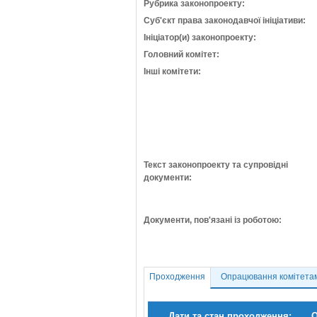
Рубрика законопроекту:
Суб'єкт права законодавчої ініціативи:
Ініціатор(и) законопроекту:
Головний комітет:
Інші комітети:
Текст законопроекту та супровідні
документи:
Документи, пов'язані із роботою:
Проходження
Опрацювання комітета
Дати та стан проходження:
О