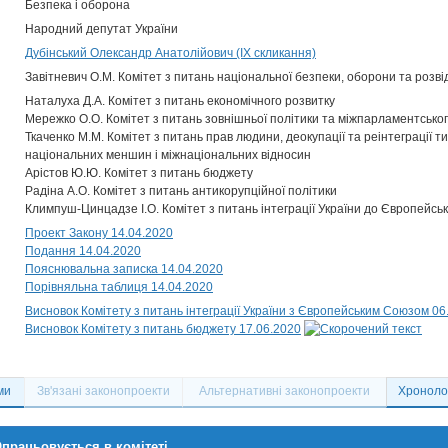
Безпека і оборона
Народний депутат України
Дубінський Олександр Анатолійович (IX скликання)
Завітневич О.М. Комітет з питань національної безпеки, оборони та розві
Наталуха Д.А. Комітет з питань економічного розвитку
Мережко О.О. Комітет з питань зовнішньої політики та міжпарламентськог
Ткаченко М.М. Комітет з питань прав людини, деокупації та реінтеграції 
національних меншин і міжнаціональних відносин
Арістов Ю.Ю. Комітет з питань бюджету
Радіна А.О. Комітет з питань антикорупційної політики
Климпуш-Цинцадзе І.О. Комітет з питань інтеграції України до Європейсь
Проект Закону 14.04.2020
Подання 14.04.2020
Пояснювальна записка 14.04.2020
Порівняльна таблиця 14.04.2020
Висновок Комітету з питань інтеграції України з Європейським Союзом 06
Висновок Комітету з питань бюджету 17.06.2020
ми
Зв'язані законопроекти
Альтернативні законопроекти
Хронолог
працьовується в комітеті