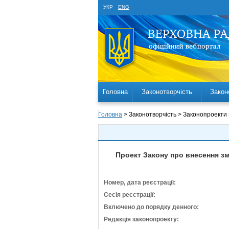
УКР
ENG
Головна
Законотворчість
Закон
Головна
> Законотворчість > Законопроекти
Проект Закону про внесення зм
Номер, дата реєстрації:
Сесія реєстрації:
Включено до порядку денного:
Редакція законопроекту: