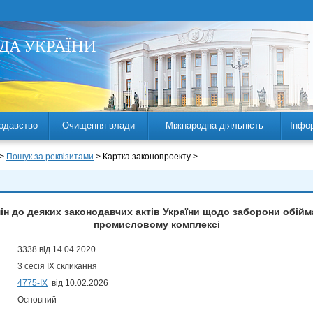
одавство
Очищення влади
Міжнародна діяльність
Інфо
 >
Пошук за реквізитами
> Картка законопроекту >
ін до деяких законодавчих актів України щодо заборони обійм
промисловому комплексі
3338 від 14.04.2020
3 сесія IX скликання
4775-IX
від 10.02.2026
Основний