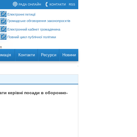
РАДА ОНЛАЙН
КОНТАКТИ
RSS
Електронні петиції
Громадське обговорення законопроєктів
Електронний кабінет громадянина
Повний цикл публічної політики
рмація
Контакти
Ресурси
Новини
ати керівні посади в оборонно-