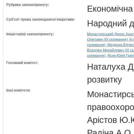
Рубрика законопроекту:
Економічна
Суб'єкт права законодавчої ініціативи:
Народний д
Ініціатор(и) законопроекту:
Монастирський Денис Анато
Олегович (IX скликання)
Бу
скликання)
Медяник В'ячес
Владлен Михайлович (IX ск
скликання)
Яцик Юлія Григо
Головний комітет:
Наталуха Д.
розвитку
Інші комітети:
Монастирськ
правоохоро
Арістов Ю.
Радіна А.О.