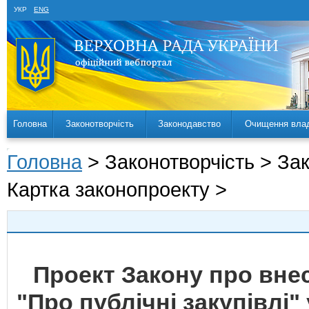
УКР
ENG
Головна
Законотворчість
Законодавство
Очищення вла
Головна
> Законотворчість > За
Картка законопроекту >
Проект Закону про внес
"Про публічні закупівлі"