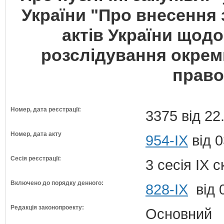
України "Про внесення 
актів України щод
розслідування окрем
прав
Номер, дата реєстрації:
3375 від 22
Номер, дата акту
954-IX
від 0
Сесія реєстрації:
3 сесія IX 
Включено до порядку денного:
828-ІХ
від 
Редакція законопроекту:
Основний