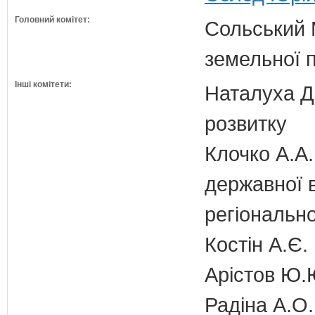
Головний комітет:
Сольський М
земельної п
Інші комітети:
Наталуха Д.
розвитку
Клочко А.А.
державної 
регіонально
Костін А.Є.
Арістов Ю.
Радіна А.О.