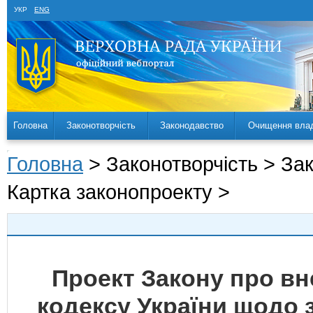
УКР
ENG
Головна
Законотворчість
Законодавство
Очищення вла
Головна
> Законотворчість > За
Картка законопроекту >
Проект Закону про вн
кодексу України щодо 