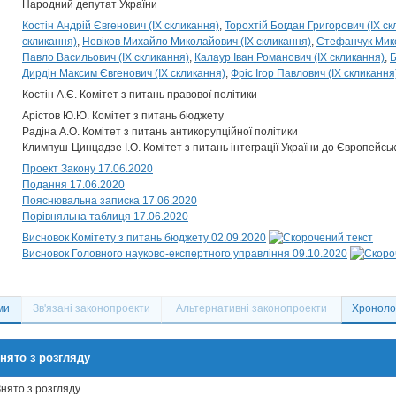
Народний депутат України
Костін Андрій Євгенович (IX скликання)
Торохтій Богдан Григорович (IX ск
скликання)
Новіков Михайло Миколайович (IX скликання)
Стефанчук Мико
Павло Васильович (IX скликання)
Калаур Іван Романович (IX скликання)
Б
Дирдін Максим Євгенович (IX скликання)
Фріс Ігор Павлович (IX скликання
Костін А.Є. Комітет з питань правової політики
Арістов Ю.Ю. Комітет з питань бюджету
Радіна А.О. Комітет з питань антикорупційної політики
Климпуш-Цинцадзе І.О. Комітет з питань інтеграції України до Європейсь
Проект Закону 17.06.2020
Подання 17.06.2020
Пояснювальна записка 17.06.2020
Порівняльна таблиця 17.06.2020
Висновок Комітету з питань бюджету 02.09.2020
Висновок Головного науково-експертного управління 09.10.2020
ми
Зв'язані законопроекти
Альтернативні законопроекти
Хронолог
нято з розгляду
Знято з розгляду