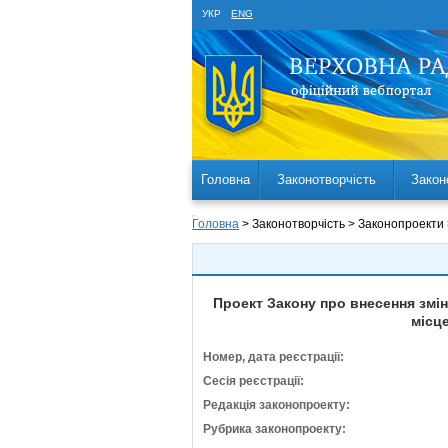
УКР
ENG
Головна
Законотворчість
Закон
Головна
> Законотворчість > Законопроекти
Проект Закону про внесення змін
місц
Номер, дата реєстрації:
Сесія реєстрації:
Редакція законопроекту:
Рубрика законопроекту: