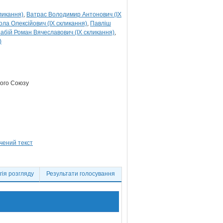
ликання)
Ватрас Володимир Антонович (IX
ла Олексійович (IX скликання)
Павліш
абій Роман Вячеславович (IX скликання)
)
кого Союзу
ія розгляду
Результати голосування