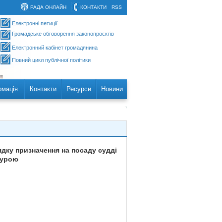
РАДА ОНЛАЙН
КОНТАКТИ
RSS
Електронні петиції
Громадське обговорення законопроєктів
Електронний кабінет громадянина
Повний цикл публічної політики
рмація
Контакти
Ресурси
Новини
ядку призначення на посаду судді
дурою