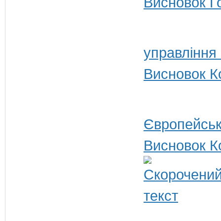
Висновок Г
управління
Висновок Ко
Європейськ
Висновок К