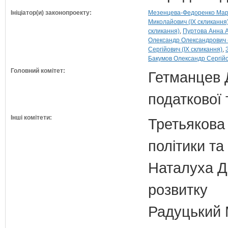
Ініціатор(и) законопроекту:
Мезенцева-Федоренко Марія
Миколайович (IX скликання
скликання)
Пуртова Анна А
Олександр Олександрович (
Сергійович (IX скликання)
Бакумов Олександр Сергійо
Головний комітет:
Гетманцев Д
податкової 
Інші комітети:
Третьякова 
політики та
Наталуха Д.
розвитку
Радуцький М