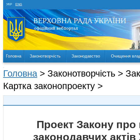
УКР
ENG
Головна
Законотворчість
Законодавство
Очищення вла
Головна
> Законотворчість > За
Картка законопроекту >
Проект Закону про 
законодавчих актів