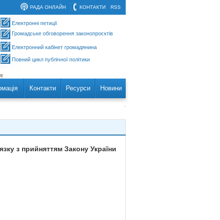
РАДА ОНЛАЙН
КОНТАКТИ
RSS
Електронні петиції
Громадське обговорення законопроєктів
Електронний кабінет громадянина
Повний цикл публічної політики
рмація
Контакти
Ресурси
Новини
язку з прийняттям Закону України