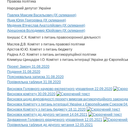
Правова політика
Народний депутат України
Павлюк Максим Васильович (IX скликання)
Яцик Юлія Григорівна (IX скликання)
Медяник В'ячеслав Анатолійович (IX скликання)
Арешонков Володимир Юрійович (IX скликання)
Іонушас С.К. Комітет з питань правоохоронної діяльності
Маслов Д.В. Комітет з питань правової політики
Арістов Ю.Ю. Комітет з питань бюджету
Радіна А.О. Комітет з питань антикорупційної політики
Климпуш-Цинцадзе І.О. Комітет з питань інтеграції України до Європейсь
Проект Закону 31.08.2020
Подання 31.08.2020
Пояснювальна записка 31.08.2020
Порівняльна таблиця 31.08.2020
Висновок Головного науково-експертного управління 22.09.2020
Висновок комітету 30.09.2020
Висновок щодо відповідності проекту вимогам антикорупційного законода
Висновок Комітету з питань інтеграції України з Європейським Союзом 04
Висновок Комітету з питань бюджету 18.11.2020
Висновок комітету до другого читання 14.04.2021
Зауваження Головного юридичного управління 12.05.2021
Порівняльна таблиця до другого читання 12.05.2021