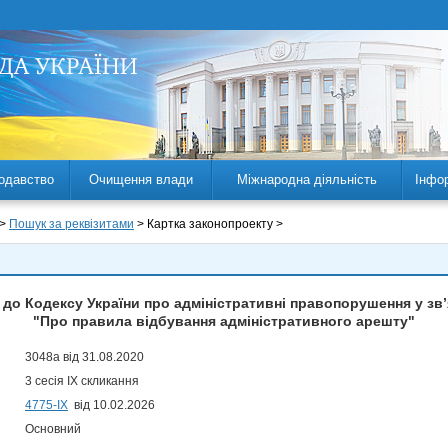
одавство
Очищення влади
Міжнародна діяльність
Інфо
 >
Пошук за реквізитами
> Картка законопроекту >
 до Кодексу України про адміністративні правопорушення у зв’
"Про правила відбування адміністративного арешту"
3048а від 31.08.2020
3 сесія IX скликання
4775-IX
від 10.02.2026
Основний