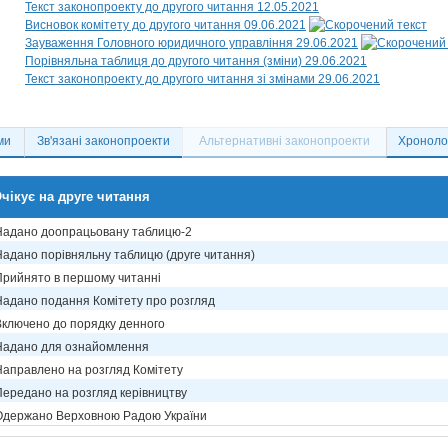
Текст законопроекту до другого читання 12.05.2021
Висновок комітету до другого читання 09.06.2021
Зауваження Головного юридичного управління 29.06.2021
Порівняльна таблиця до другого читання (зміни) 29.06.2021
Текст законопроекту до другого читання зі змінами 29.06.2021
ми
Зв'язані законопроекти
Альтернативні законопроекти
Хронолог
чікує на друге читання
Надано доопрацьовану таблицю-2
Надано порівняльну таблицю (друге читання)
Прийнято в першому читанні
Надано подання Комітету про розгляд
Включено до порядку денного
Надано для ознайомлення
Направлено на розгляд Комітету
Передано на розгляд керівництву
Одержано Верховною Радою України