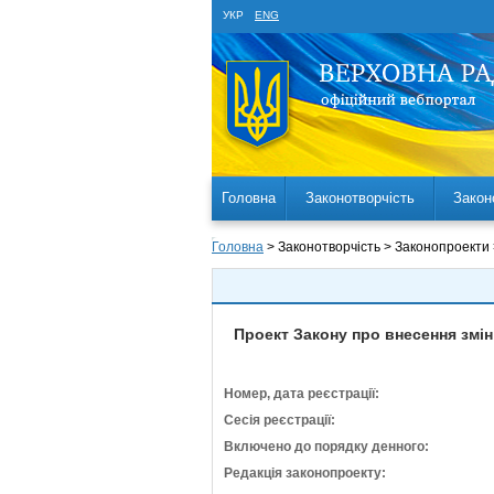
УКР
ENG
Головна
Законотворчість
Закон
Головна
> Законотворчість > Законопроекти
Проект Закону про внесення змін
Номер, дата реєстрації:
Сесія реєстрації:
Включено до порядку денного:
Редакція законопроекту: